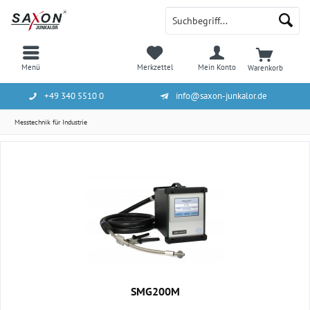
Menü
Merkzettel
Mein Konto
Warenkorb
+49 340 5510 0
info@saxon-junkalor.de
Messtechnik für Industrie
SMG200M