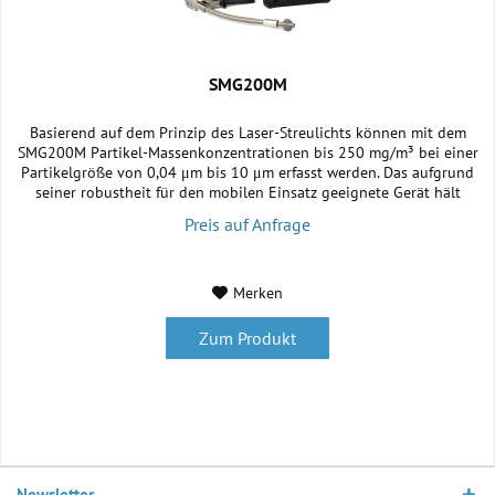
SMG200M
Basierend auf dem Prinzip des Laser-Streulichts können mit dem
SMG200M Partikel-Massenkonzentrationen bis 250 mg/m³ bei einer
Partikelgröße von 0,04 μm bis 10 μm erfasst werden. Das aufgrund
seiner robustheit für den mobilen Einsatz geeignete Gerät hält
Medientemperaturen bis zu 500 °C stand und ermöglicht eine
Preis auf Anfrage
präzise Messung bis zu einem Taupunkt von 80 °C. Die Messdaten...
Merken
Zum Produkt
Newsletter