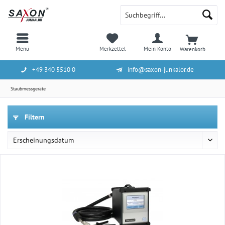
Menü
Merkzettel
Mein Konto
Warenkorb
+49 340 5510 0
info@saxon-junkalor.de
Staubmessgeräte
Filtern