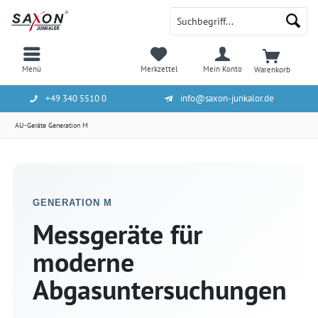
Menü
Merkzettel
Mein Konto
Warenkorb
+49 340 5510 0
info@saxon-junkalor.de
AU-Geräte Generation M
GENERATION M
Messgeräte für
moderne
Abgasuntersuchungen