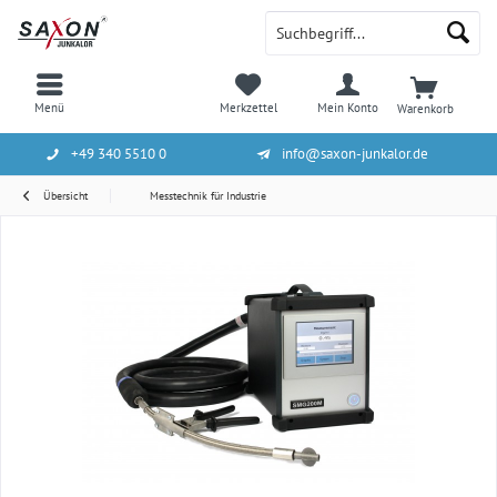
Menü
Merkzettel
Mein Konto
Warenkorb
+49 340 5510 0
info@saxon-junkalor.de
Übersicht
Messtechnik für Industrie