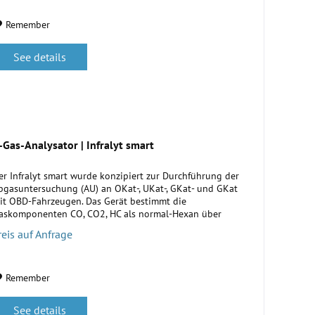
Remember
See details
-Gas-Analysator | Infralyt smart
er Infralyt smart wurde konzipiert zur Durchführung der
bgasuntersuchung (AU) an OKat-, UKat-, GKat- und GKat
it OBD-Fahrzeugen. Das Gerät bestimmt die
askomponenten CO, CO2, HC als normal-Hexan über
nfrarotabsorption und O2 über...
reis auf Anfrage
Remember
See details