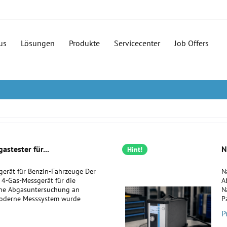
us
Lösungen
Produkte
Servicecenter
Job Offers
astester für...
N
Hint!
gerät für Benzin-Fahrzeuge Der
N
s 4-Gas-Messgerät für die
A
ene Abgasuntersuchung an
N
moderne Messsystem wurde
P
nellen...
I
P