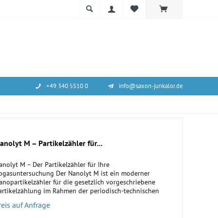
+49 340 5510 0
info@saxon-junkalor.de
anolyt M – Partikelzähler für...
anolyt M – Der Partikelzähler für Ihre
bgasuntersuchung Der Nanolyt M ist ein moderner
anopartikelzähler für die gesetzlich vorgeschriebene
artikelzählung im Rahmen der periodisch-technischen
nspektion. Er wurde für den...
reis auf Anfrage