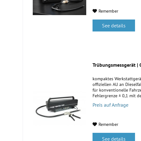
Remember
See details
Trübungsmessgerät | 
kompaktes Werkstattgerä
offiziellen AU an Diesel
für konventionelle Fahr
Fehlergrenze ± 0,1 mit 
moderne OBD Fahrzeuge 
Preis auf Anfrage
Remember
See details