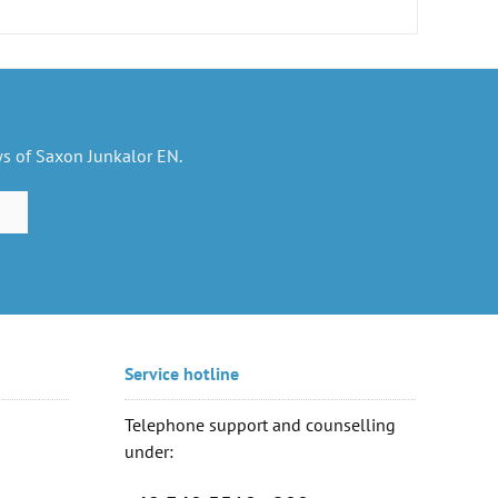
ws of Saxon Junkalor EN.
Service hotline
Telephone support and counselling
under: