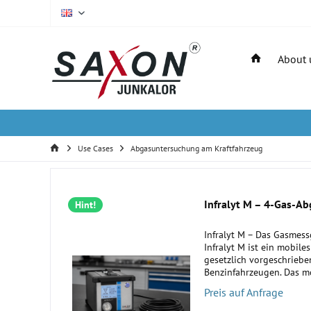
EN
About 
Use Cases
Abgasuntersuchung am Kraftfahrzeug
Infralyt M – 4-Gas-Abg
Hint!
Infralyt M – Das Gasmess
Infralyt M ist ein mobile
gesetzlich vorgeschrieb
Benzinfahrzeugen. Das 
speziell für den professio
Preis auf Anfrage