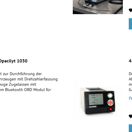
Opacilyt 1030
4
t zur Durchführung der
D
fahrzeugen mit Drehzahlerfassung
A
zeuge Zugelassen mit
m
dem Bluetooth OBD Modul für
G
Opacilyt 1030 und...
I
P