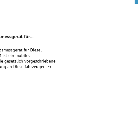
messgerät für...
smessgerät für Diesel-
 ist ein mobiles
ie gesetzlich vorgeschriebene
ng an Dieselfahrzeugen. Er
llen Einsatz in...