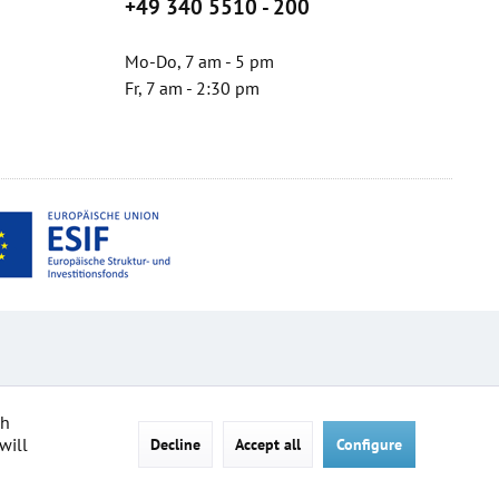
+49 340 5510 - 200
Mo-Do, 7 am - 5 pm
Fr, 7 am - 2:30 pm
ch
will
Decline
Accept all
Configure