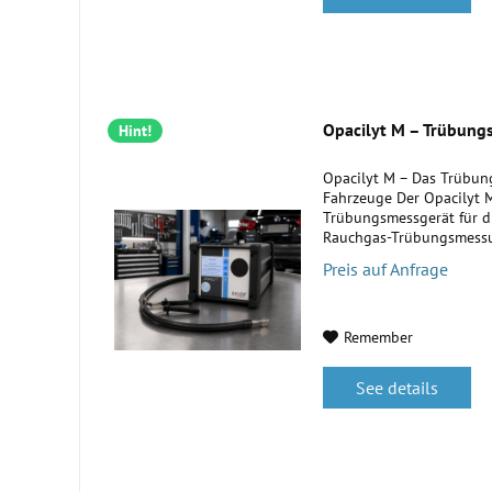
Opacilyt M – Trübungs
Hint!
Opacilyt M – Das Trübung
Fahrzeuge Der Opacilyt M
Trübungsmessgerät für d
Rauchgas-Trübungsmessu
wurde für den professione
Preis auf Anfrage
Remember
See details