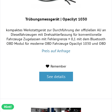
Trübungsmessgerät | Opacilyt 1030
kompaktes Werkstattgerät zur Durchführung der offiziellen AU an
Dieselfahrzeugen mit Drehzahlerfassung für konventionelle
Fahrzeuge Zugelassen mit Fehlergrenze ± 0,1 mit dem Bluetooth
OBD Modul für moderne OBD Fahrzeuge Opacilyt 1030 und OBD
Schnittstelle des Fahrzeugs sind mit dem PC/Laptop drahtlos über
Preis auf Anfrage
Bluetooth verbunden Übersichtliche AU Software mit integrierter
AU...
Remember
See details
Hint!