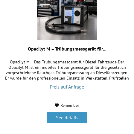
Opacilyt M – Trübungsmessgerät für...
Opacilyt M – Das Trübungsmessgerät für Diesel-Fahrzeuge Der
Opacilyt M ist ein mobiles Trübungsmessgerät für die gesetzlich
vorgeschriebene Rauchgas-Trübungsmessung an Dieselfahrzeugen.
Er wurde für den professionellen Einsatz in Werkstätten, Prüfstellen
und Diagnoseumgebungen entwickelt. Das kompakte Messsystem
Preis auf Anfrage
ermöglicht schnelle und komfortable Abgasuntersuchungen. Durch...
Remember
See details