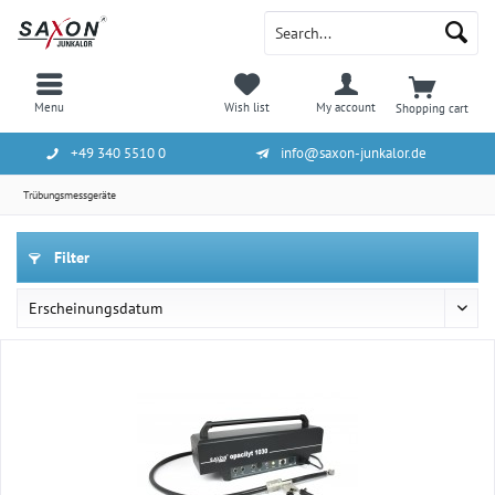
Menu
Wish list
My account
Shopping cart
+49 340 5510 0
info@saxon-junkalor.de
Trübungsmessgeräte
Filter