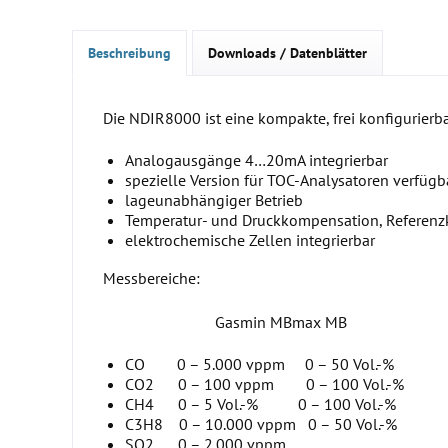
Beschreibung
Downloads / Datenblätter
Die NDIR8000 ist eine kompakte, frei konfigurie
Analogausgänge 4…20mA integrierbar
spezielle Version für TOC-Analysatoren verfügb
lageunabhängiger Betrieb
Temperatur- und Druckkompensation, Referenzk
elektrochemische Zellen integrierbar
Messbereiche:
Gasmin MBmax MB
CO 0 – 5.000 vppm 0 – 50 Vol.-%
CO2 0 – 100 vppm 0 – 100 Vol.-%
CH4 0 – 5 Vol.-% 0 – 100 Vol.-%
C3H8 0 – 10.000 vppm 0 – 50 Vol.-%
SO2 0 – 2.000 vppm